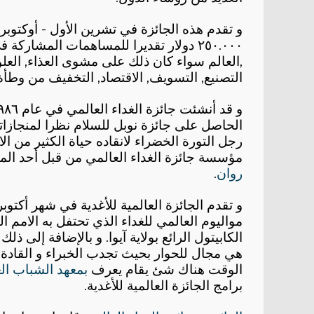
و تقدم هذه الجائزة في تشرين الأول - أوكتوبر
٢٥٠.٠٠٠ دولار تقديرا للمساهمات المشاركة في تأمين الغداء الكافي في جميع أنحاء
العالم سواء كان ذلك على مشوى العذاء, العلوم الزراعية و التكنولوجيا, التغدية,
التصنيع, التسويف, الاقتصاد, التخفيف من وطأة 
و قد أنشئت جائزة الغداء العالمي في عام ١٩٨٦ على يد
الحاصل على جائزة نوبل للسلام نظرا لمنجازات
رجل التورة الخضراء لانقاده حياة الكثير من الاشخاص
مؤسسة جائزة الغداء العالمي من قبل أحد المح
روان
.
و تقدم الجائزة العالمية للأغدية في شهر أكتوبر وتقريبا ف
مواليوم العالمي للغداء الذي تحتفل به الامم 
الكابيتول الرائع بولاية آيوا. و بالإضافة إلى ذلك
هي مجال للحوار بحيث تجدب الخبراء و القادة العالميين لأ
الوقت هناك شئ يقام يعرف
بمعهد الشباب ال
برامج الجائزة العالمية للأغدية
.