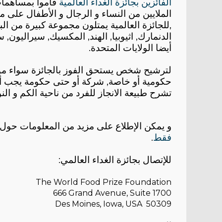
الفائزين بجائزة الغداء العالمية
قاموا بمساهما
الملايين من النساء و الرجال و الأطفال على 
للجائزة العالمية يمتلون مجموعة كبيرة من البلدان: كبنغلاديش, البرازيل, الصين, كوبا,
الدنمارك, اثيوبيا, الهند, المكسيك, سيراليون, 
أيضا الولايات المتحدة
.
لترشيح شخص يستحق الفوز بالجائزة سواء مؤ
حكومية أو خاصة, شركة أو حتى حكومة يجب أن 
تشرح طبيعة الانجاز للفرد من ناحية الكم و النوع
و يمكن الإطلاع على مزيد من المعلومات حول 
فقط
.
للإتصال بجائزة الغداء العالمي
:
The World Food Prize Foundation
666 Grand Avenue, Suite 1700
Des Moines, Iowa, USA 50309